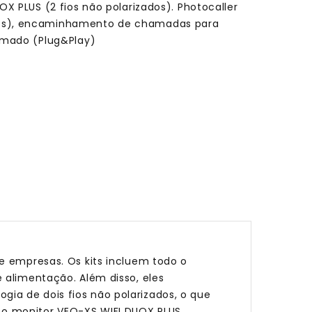
UOX PLUS (2 fios não polarizados). Photocaller
tos), encaminhamento de chamadas para
ramado (Plug&Play)
 e empresas. Os kits incluem todo o
e alimentação. Além disso, eles
gia de dois fios não polarizados, o que
 o monitor VEO-XS WIFI DUOX PLUS,