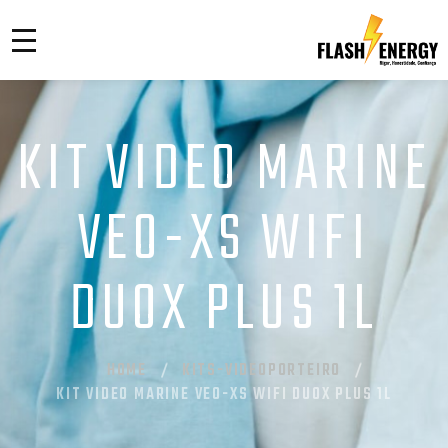
KIT VIDEO MARINE
VEO-XS WIFI
DUOX PLUS 1L
HOME
KITS-VIDEOPORTEIRO
KIT VIDEO MARINE VEO-XS WIFI DUOX PLUS 1L