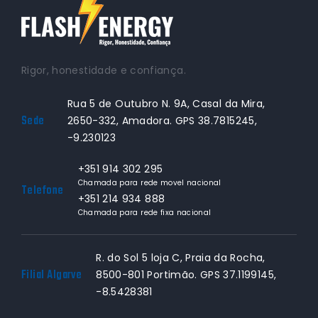
Rigor, honestidade e confiança.
Rua 5 de Outubro N. 9A, Casal da Mira,
Sede
2650-332, Amadora. GPS 38.7815245,
-9.230123
+351 914 302 295
Chamada para rede movel nacional
Telefone
+351 214 934 888
Chamada para rede fixa nacional
R. do Sol 5 loja C, Praia da Rocha,
Filial Algarve
8500-801 Portimão. GPS 37.1199145,
-8.5428381