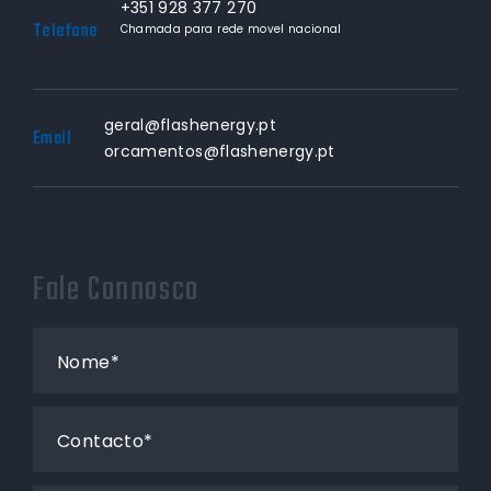
+351 928 377 270
Telefone
Chamada para rede movel nacional
geral@flashenergy.pt
Email
orcamentos@flashenergy.pt
Fale Connosco
Nome*
Contacto*