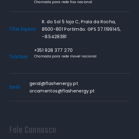
Chamada para rede fixa nacional
R. do Sol 5 loja C, Praia da Rocha,
Filial Algarve
8500-801 Portimão. GPS 37.1199145,
-8.5428381
+351 928 377 270
Telefone
Chamada para rede movel nacional
geral@flashenergy.pt
Email
orcamentos@flashenergy.pt
Fale Connosco